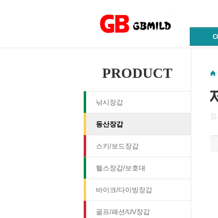
C
PRODUCT
낚시장갑
앞
등산장갑
스키/보드장갑
헬스장갑/보호대
바이크/다이빙장갑
골프/패션/UV장갑