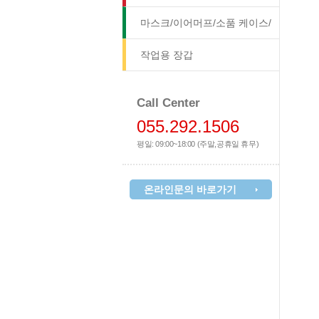
마스크/이어머프/소품 케이스/
방석
작업용 장갑
Call Center
055.292.1506
평일: 09:00~18:00 (주말,공휴일 휴무)
온라인문의 바로가기