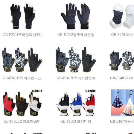
GB-F2501루어컬렉션3컷
GB-F2502웜투웨이본딩
GB-S240 
GB-F2401UV아스킨카모
GB-F2402UV아스킨썸머
GB-F2403U
GB-F1005그리트마스터
GB-F1003 프리미엄
GB-S167자