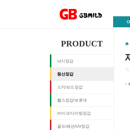
C
PRODUCT
낚시장갑
앞
등산장갑
스키/보드장갑
헬스장갑/보호대
바이크/다이빙장갑
골프/패션/UV장갑