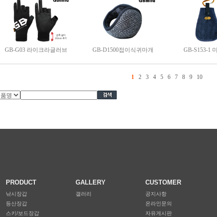
GB-G03 라이크라글러브
GB-D1500접이식귀마개
GB-S153-1
1
2
3
4
5
6
7
8
9
10
PRODUCT
GALLERY
CUSTOMER
낚시장갑
갤러리
공지사항
등산장갑
온라인문의
스키/보드장갑
자유게시판