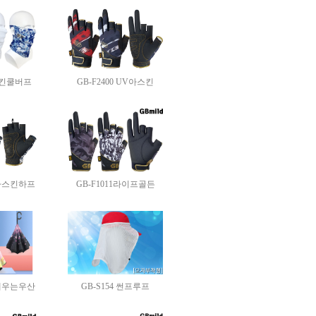
아스킨쿨버프
GB-F2400 UV아스킨
V아스킨하프
GB-F1011라이프골든
동세우는우산
GB-S154 썬프루프